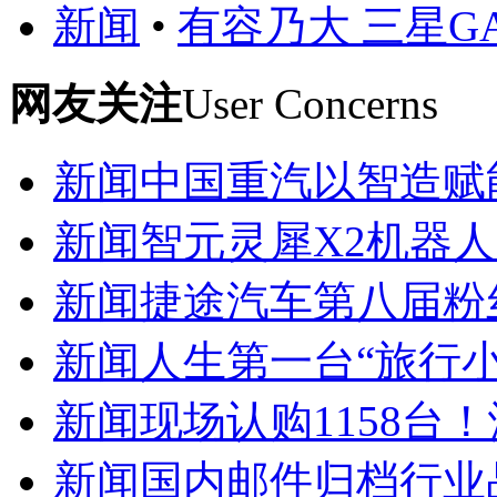
新闻
•
有容乃大 三星GALA
网友关注
User Concerns
新闻
中国重汽以智造赋
新闻
智元灵犀X2机器人
新闻
捷途汽车第八届粉
新闻
人生第一台“旅行小
新闻
现场认购1158台！
新闻
国内邮件归档行业