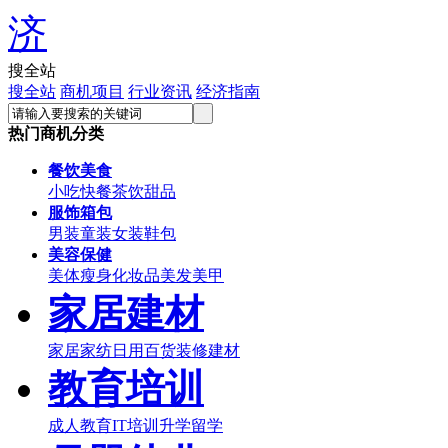
搜全站
搜全站
商机项目
行业资讯
经济指南
热门商机分类
餐饮美食
小吃
快餐
茶饮甜品
服饰箱包
男装
童装
女装
鞋包
美容保健
美体瘦身
化妆品
美发美甲
家居建材
家居家纺
日用百货
装修建材
教育培训
成人教育
IT培训
升学留学