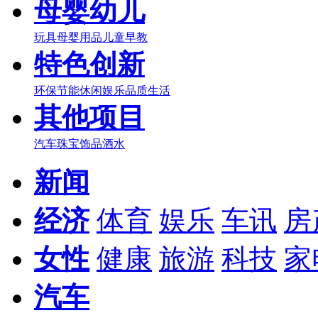
母婴幼儿
玩具
母婴用品
儿童早教
特色创新
环保节能
休闲娱乐
品质生活
其他项目
汽车
珠宝
饰品
酒水
新闻
经济
体育
娱乐
车讯
房
女性
健康
旅游
科技
家
汽车