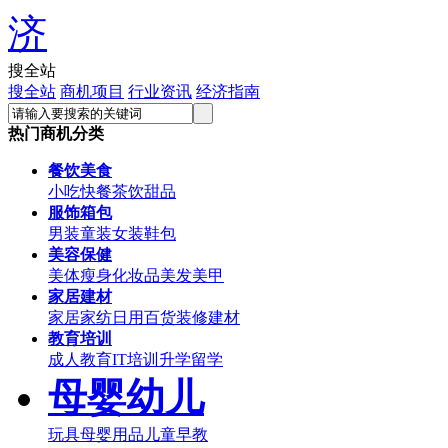
搜全站
搜全站
商机项目
行业资讯
经济指南
热门商机分类
餐饮美食
小吃
快餐
茶饮甜品
服饰箱包
男装
童装
女装
鞋包
美容保健
美体瘦身
化妆品
美发美甲
家居建材
家居家纺
日用百货
装修建材
教育培训
成人教育
IT培训
升学留学
母婴幼儿
玩具
母婴用品
儿童早教